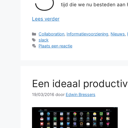
tijd die we nu besteden aan 
Lees verder
Categorieën
Collaboration
,
Informatievoorziening
,
Nieuws
,
Tags
slack
Plaats een reactie
Een ideaal productiv
19/03/2016
door
Edwin Bressers