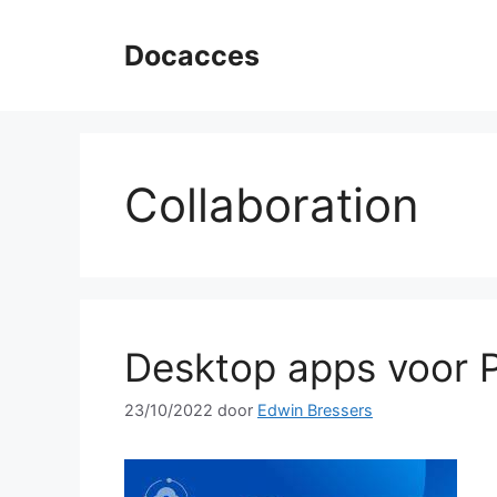
Ga
naar
Docacces
de
inhoud
Collaboration
Desktop apps voor P
23/10/2022
door
Edwin Bressers