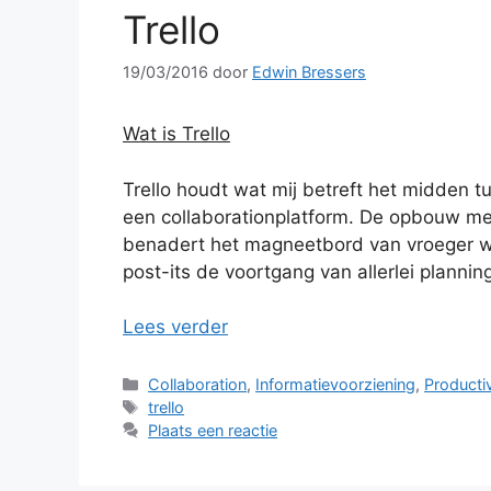
Trello
19/03/2016
door
Edwin Bressers
Wat is Trello
Trello houdt wat mij betreft het midden
een collaborationplatform. De opbouw met 
benadert het magneetbord van vroeger wa
post-its de voortgang van allerlei planni
Lees verder
Categorieën
Collaboration
,
Informatievoorziening
,
Productiv
Tags
trello
Plaats een reactie