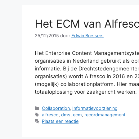
Het ECM van Alfres
25/12/2015
door
Edwin Bressers
Het Enterprise Content Managementsyste
organisaties in Nederland gebruikt als op
informatie. Bij de Drechtstedengemeente
organisaties) wordt Alfresco in 2016 en 
(mogelijk) collaborationplatform. Hier ma
totaaloplossing voor zaakgericht werken
Categorieën
Collaboration
,
Informatievoorziening
Tags
alfresco
,
dms
,
ecm
,
recordmanagement
Plaats een reactie