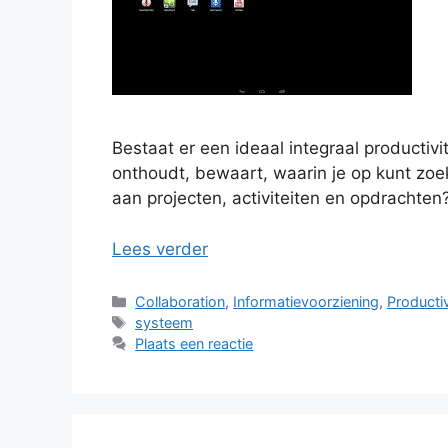
Bestaat er een ideaal integraal productiv
onthoudt, bewaart, waarin je op kunt zo
aan projecten, activiteiten en opdrachten
Lees verder
Categorieën
Collaboration
,
Informatievoorziening
,
Productiv
Tags
systeem
Plaats een reactie