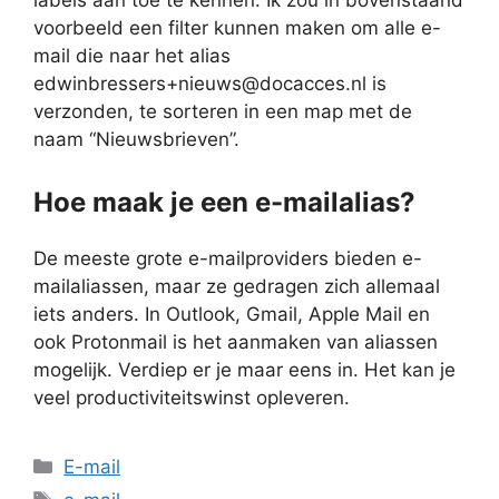
labels aan toe te kennen. Ik zou in bovenstaand
voorbeeld een filter kunnen maken om alle e-
mail die naar het alias
edwinbressers+nieuws@docacces.nl is
verzonden, te sorteren in een map met de
naam “Nieuwsbrieven”.
Hoe maak je een e-mailalias?
De meeste grote e-mailproviders bieden e-
mailaliassen, maar ze gedragen zich allemaal
iets anders. In Outlook, Gmail, Apple Mail en
ook Protonmail is het aanmaken van aliassen
mogelijk. Verdiep er je maar eens in. Het kan je
veel productiviteitswinst opleveren.
Categorieën
E-mail
Tags