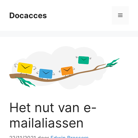
Ga
naar
Docacces
Menu
de
inhoud
Het nut van e-
mailaliassen
22/11/2021
door
Edwin Bressers