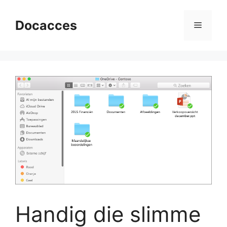
Ga
naar
Docacces
Menu
de
inhoud
Handig die slimme