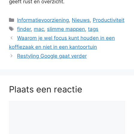
geeft rust en overzicht.
Categorieën
Informatievoorziening
,
Nieuws
,
Productiviteit
Tags
finder
,
mac
,
slimme mappen
,
tags
Waarom je wel focus kunt houden in een
koffiezaak en niet in een kantoortuin
Restyling Google gaat verder
Plaats een reactie
Reactie