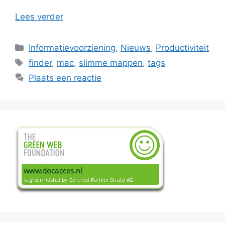
Lees verder
Categorieën
Informatievoorziening
,
Nieuws
,
Productiviteit
Tags
finder
,
mac
,
slimme mappen
,
tags
Plaats een reactie