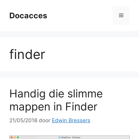
Ga
naar
Docacces
Menu
de
inhoud
finder
Handig die slimme
mappen in Finder
21/05/2018
door
Edwin Bressers