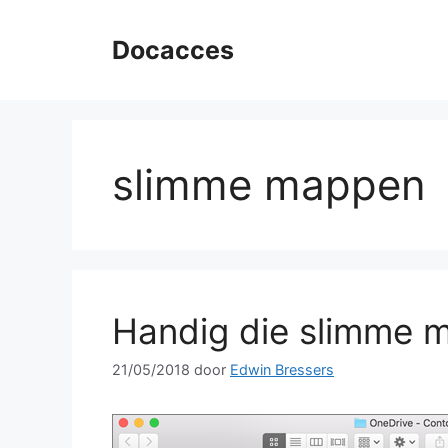
Ga
naar
Docacces
de
inhoud
slimme mappen
Handig die slimme m
21/05/2018
door
Edwin Bressers