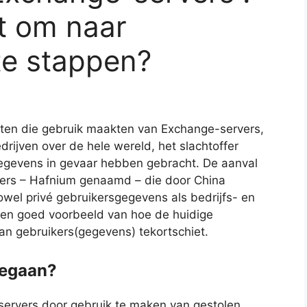
t om naar
te stappen?
nten die gebruik maakten van Exchange-servers,
rijven over de hele wereld, het slachtoffer
egevens in gevaar hebben gebracht. De aanval
ers – Hafnium genaamd – die door China
wel privé gebruikersgegevens als bedrijfs- en
een goed voorbeeld van hoe de huidige
van gebruikers(gegevens) tekortschiet.
gegaan?
ervers door gebruik te maken van gestolen