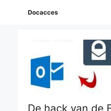
Ga
naar
Docacces
de
inhoud
De hack van de 