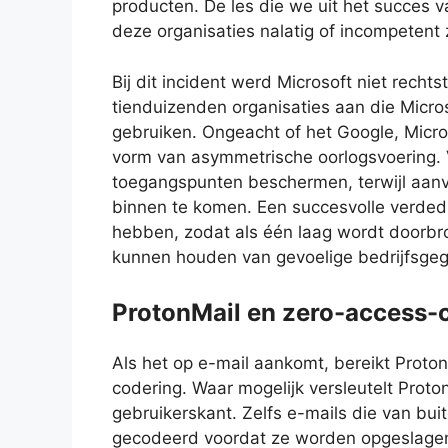
producten. De les die we uit het succes v
deze organisaties nalatig of incompetent z
Bij dit incident werd Microsoft niet rech
tienduizenden organisaties aan die Micr
gebruiken. Ongeacht of het Google, Micros
vorm van asymmetrische oorlogsvoering. 
toegangspunten beschermen, terwijl aan
binnen te komen. Een succesvolle verded
hebben, zodat als één laag wordt doorbr
kunnen houden van gevoelige bedrijfsge
ProtonMail en zero-access-
Als het op e-mail aankomt, bereikt Proto
codering. Waar mogelijk versleutelt Proto
gebruikerskant. Zelfs e-mails die van bu
gecodeerd voordat ze worden opgeslagen