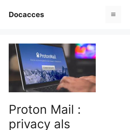
Ga
naar
Docacces
Menu
de
inhoud
Proton Mail :
privacy als