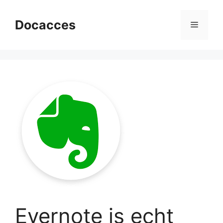
Ga
naar
Docacces
Menu
de
inhoud
Evernote is echt