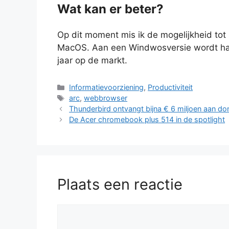
Wat kan er beter?
Op dit moment mis ik de mogelijkheid tot 
MacOS. Aan een Windwosversie wordt har
jaar op de markt.
Categorieën
Informatievoorziening
,
Productiviteit
Tags
arc
,
webbrowser
Thunderbird ontvangt bijna € 6 miljoen aan do
De Acer chromebook plus 514 in de spotlight
Plaats een reactie
Reactie