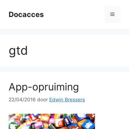
Ga
naar
Docacces
Menu
de
inhoud
gtd
App-opruiming
22/04/2016
door
Edwin Bressers